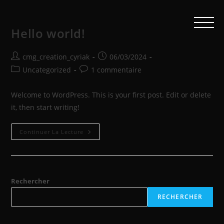
Hello world!
cmg_creation_cyriak
06/03/2024
Uncategorized
1 commentaire
Welcome to WordPress. This is your first post. Edit or delete
it, then start writing!
Continuer La Lecture
Rechercher
RECHERCHER